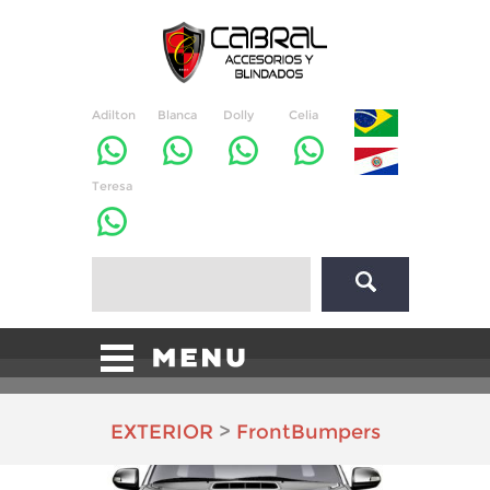
Adilton
Blanca
Dolly
Celia
Teresa
EXTERIOR
>
FrontBumpers